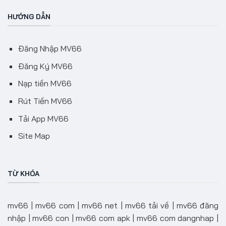
HƯỚNG DẪN
Đăng Nhập MV66
Đăng Ký MV66
Nạp tiền MV66
Rút Tiền MV66
Tải App MV66
Site Map
TỪ KHÓA
mv66 | mv66 com | mv66 net | mv66 tải về | mv66 đăng
nhập | mv66 con | mv66 com apk | mv66 com dangnhap |