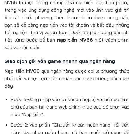
MV66 là một trong những nhà cái hiện đại, tiên phong
trong việc ứng dụng công nghệ mới vào lĩnh vực giải trí.
Với rất nhiều phương thức thanh toán được cung cấp,
bạn sẽ dễ dàng nạp tiền vào tài khoản và bắt đầu những
trải nghiệm thú vị và an toàn. Dưới đây là hướng dẫn chi
tiết từng bước để bạn
nạp tiền MV66
một cách chính
xác và hiệu quả:
Giao dịch gửi vốn game nhanh qua ngân hàng
Nạp tiền MV66
qua ngân hàng được coi là phương thức
phổ biến và tiện lợi nhất, chuẩn các bước hướng dẫn dưới
đây:
Bước 1: Đăng nhập vào tài khoản hợp lệ với hồ sơ chính
chủ của bạn tại trang web chính thức sau đó chọn vào
mục “Nạp tiền”.
Bước 2: Vào phần “Chuyển khoản ngân hàng” rồi tiến
hành lựa chọn ngân hàng mà bạn muốn sử dụng để