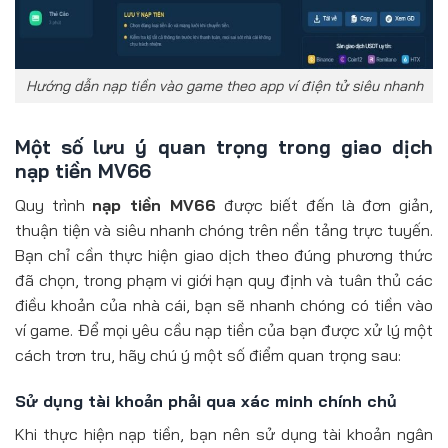
Hướng dẫn nạp tiền vào game theo app ví điện tử siêu nhanh
Một số lưu ý quan trọng trong giao dịch
nạp tiền MV66
Quy trình
nạp tiền MV66
được biết đến là đơn giản,
thuận tiện và siêu nhanh chóng trên nền tảng trực tuyến.
Bạn chỉ cần thực hiện giao dịch theo đúng phương thức
đã chọn, trong phạm vi giới hạn quy định và tuân thủ các
điều khoản của nhà cái, bạn sẽ nhanh chóng có tiền vào
ví game. Để mọi yêu cầu nạp tiền của bạn được xử lý một
cách trơn tru, hãy chú ý một số điểm quan trọng sau:
Sử dụng tài khoản phải qua xác minh chính chủ
Khi thực hiện nạp tiền, bạn nên sử dụng tài khoản ngân