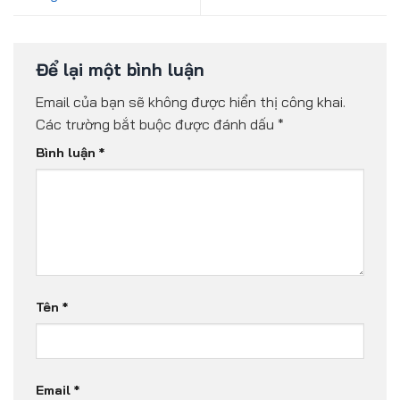
Để lại một bình luận
Email của bạn sẽ không được hiển thị công khai.
Các trường bắt buộc được đánh dấu
*
Bình luận
*
Tên
*
Email
*