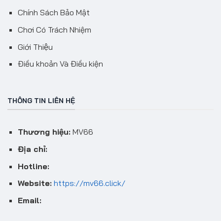
Chính Sách Bảo Mật
Chơi Có Trách Nhiệm
Giới Thiệu
Điều khoản Và Điều kiện
THÔNG TIN LIÊN HỆ
Thương hiệu:
MV66
Địa chỉ:
Hotline:
Website:
https://mv66.click/
Email: