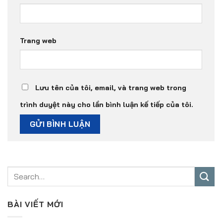
Trang web
Lưu tên của tôi, email, và trang web trong
trình duyệt này cho lần bình luận kế tiếp của tôi.
BÀI VIẾT MỚI