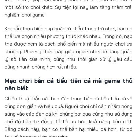
một số trò chơi khác. Sự tiện lợi này làm tăng thêm trải
nghiệm chơi game.
Khi cần thực hiện nạp hoặc rút tiền trong trò chơi, bạn có
thể lựa chọn nhiều phương thức khác nhau. Trong đó, nạp
thẻ được xem là cách phổ biến mà nhiều người chơi ưa
chuộng. Phương thức này giúp người chơi dễ dàng quản
lý số tiền của mình, cũng như thời gian xử lý yêu cầu
cũng nhanh chóng hơn rất nhiều.
Mẹo chơi bắn cá tiểu tiên cá mà game thủ
nên biết
Chiến thuật bắn cá theo đàn trong bắn cá tiểu tiên cá vô
cùng đơn giản và hiệu quả. Người chơi chỉ cần nhắm nòng
súng vào các đàn cá khi chúng bơi qua cũng như sử dụng
chế độ bắn tự động để tối ưu hóa khả năng tiêu diệt.
Bằng cách này, bạn có thể bắn hạ nhiều cá hơn, từ đó
thu về lượng xu lớn cho mình.