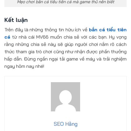
Mẹo chơi bắn cá tiểu tiên cá mà game thủ nên biết
Kết luận
Trên đây là những thông tin hữu ích về
bắn cá tiểu tiên
cá
từ nhà cái MV66 muốn chia sẻ với các bạn. Hy vọng
rằng những chia sẻ này sẽ giúp người chơi nắm rõ cách
thức tham gia trò chơi cũng như nhận được phần thưởng
hấp dẫn. Đừng ngần ngại tải game về máy và trải nghiệm
ngay hôm nay nhé!
SEO Hằng