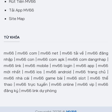
Rút Tiền MV66
Tải App MV66
Site Map
TỪ KHÓA
mv66 | mv66 com | mv66 net | mv66 tải về | mv66 đăng
nhập | mv66 con | mv66 com apk | mv66 com dangnhap |
mv66 link | mv66 mobile | mv66 login | mv66 app | mv66
mới nhất | mv66 ios | mv66 android | mv66 trang chủ |
mv66 nhà cái | mv66 game bài | mv66 slot | mv66 thể
thao | mv66 trực tuyến | mv66 online | mv66 vip | mv66
đăng ký | mv66 link dự phòng
Copyright 2026 ©
MV66