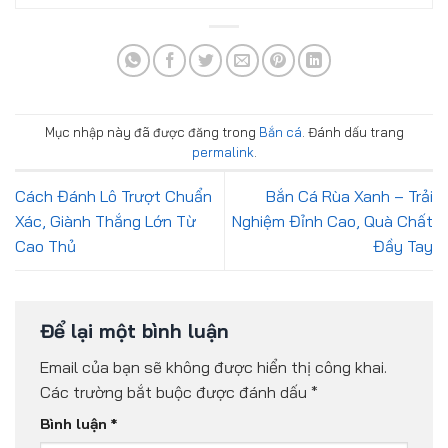
Mục nhập này đã được đăng trong
Bắn cá
. Đánh dấu trang
permalink
.
Cách Đánh Lô Trượt Chuẩn
Bắn Cá Rùa Xanh – Trải
Xác, Giành Thắng Lớn Từ
Nghiệm Đỉnh Cao, Quà Chất
Cao Thủ
Đầy Tay
Để lại một bình luận
Email của bạn sẽ không được hiển thị công khai.
Các trường bắt buộc được đánh dấu
*
Bình luận
*