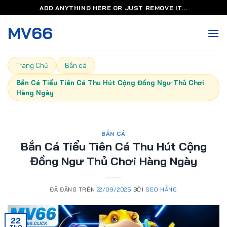
Chuyển
ADD ANYTHING HERE OR JUST REMOVE IT...
đến
MV66
nội
dung
Trang Chủ
Bắn cá
Bắn Cá Tiểu Tiên Cá Thu Hút Cộng Đồng Ngư Thủ Chơi
Hàng Ngày
BẮN CÁ
Bắn Cá Tiểu Tiên Cá Thu Hút Cộng
Đồng Ngư Thủ Chơi Hàng Ngày
ĐÃ ĐĂNG TRÊN
22/09/2025
BỞI
SEO HẰNG
22