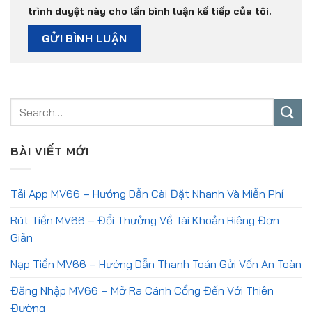
trình duyệt này cho lần bình luận kế tiếp của tôi.
BÀI VIẾT MỚI
Tải App MV66 – Hướng Dẫn Cài Đặt Nhanh Và Miễn Phí
Rút Tiền MV66 – Đổi Thưởng Về Tài Khoản Riêng Đơn
Giản
Nạp Tiền MV66 – Hướng Dẫn Thanh Toán Gửi Vốn An Toàn
Đăng Nhập MV66 – Mở Ra Cánh Cổng Đến Với Thiên
Đường