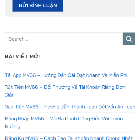
BÀI VIẾT MỚI
Tải App MV66 – Hướng Dẫn Cài Đặt Nhanh Và Miễn Phí
Rút Tiền MV66 – Đổi Thưởng Về Tài Khoản Riêng Đơn
Giản
Nạp Tiền MV66 – Hướng Dẫn Thanh Toán Gửi Vốn An Toàn
Đăng Nhập MV66 – Mở Ra Cánh Cổng Đến Với Thiên
Đường
Đăng Ký MV66 – Cách Tạo Tài Khoản Nhanh Chóng Nhất