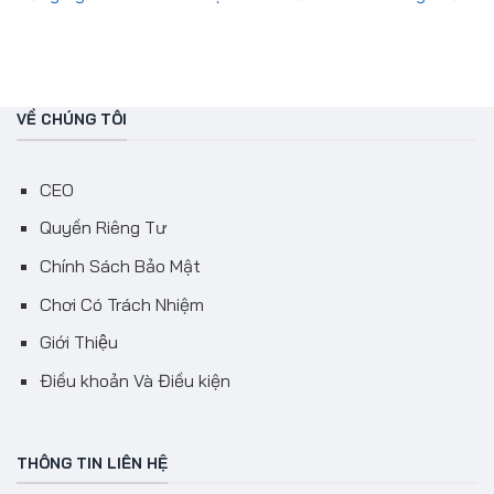
VỀ CHÚNG TÔI
CEO
Quyền Riêng Tư
Chính Sách Bảo Mật
Chơi Có Trách Nhiệm
Giới Thiệu
Điều khoản Và Điều kiện
THÔNG TIN LIÊN HỆ