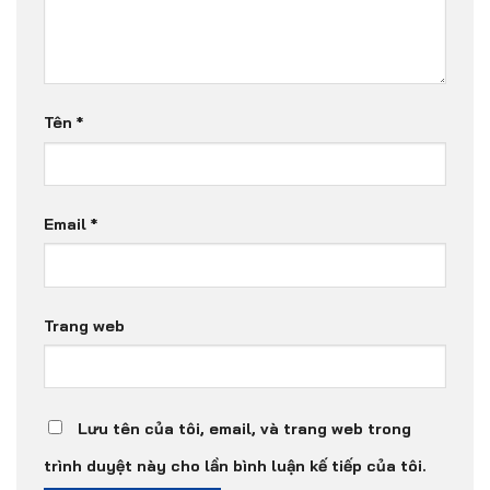
Tên
*
Email
*
Trang web
Lưu tên của tôi, email, và trang web trong
trình duyệt này cho lần bình luận kế tiếp của tôi.