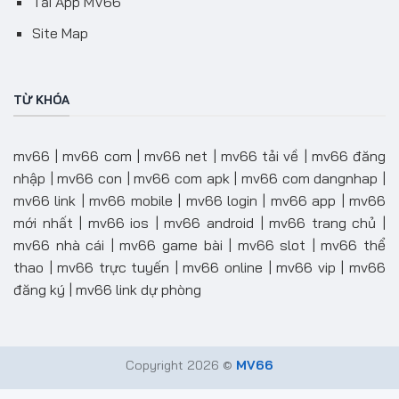
Tải App MV66
Site Map
TỪ KHÓA
mv66 | mv66 com | mv66 net | mv66 tải về | mv66 đăng
nhập | mv66 con | mv66 com apk | mv66 com dangnhap |
mv66 link | mv66 mobile | mv66 login | mv66 app | mv66
mới nhất | mv66 ios | mv66 android | mv66 trang chủ |
mv66 nhà cái | mv66 game bài | mv66 slot | mv66 thể
thao | mv66 trực tuyến | mv66 online | mv66 vip | mv66
đăng ký | mv66 link dự phòng
Copyright 2026 ©
MV66