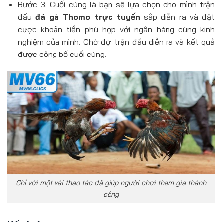
Bước 3: Cuối cùng là bạn sẽ lựa chọn cho mình trận
đấu
đá gà Thomo trực tuyến
sắp diễn ra và đặt
cược khoản tiền phù hợp với ngân hàng cùng kinh
nghiệm của mình. Chờ đợi trận đấu diễn ra và kết quả
được công bố cuối cùng.
Chỉ với một vài thao tác đã giúp người chơi tham gia thành
công