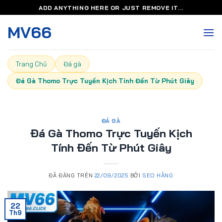
Chuyển
ADD ANYTHING HERE OR JUST REMOVE IT...
đến
MV66
nội
dung
Trang Chủ
Đá gà
Đá Gà Thomo Trực Tuyến Kịch Tính Đến Từ Phút Giây
ĐÁ GÀ
Đá Gà Thomo Trực Tuyến Kịch
Tính Đến Từ Phút Giây
ĐÃ ĐĂNG TRÊN
22/09/2025
BỞI
SEO HẰNG
22
Th9