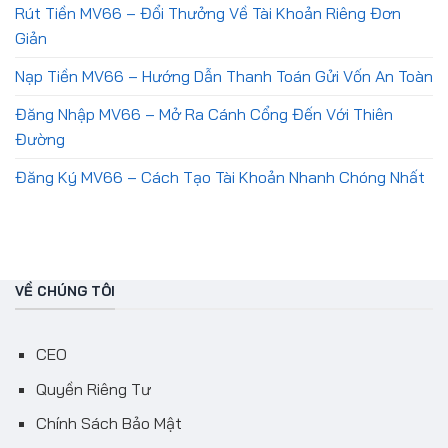
Rút Tiền MV66 – Đổi Thưởng Về Tài Khoản Riêng Đơn
Giản
Nạp Tiền MV66 – Hướng Dẫn Thanh Toán Gửi Vốn An Toàn
Đăng Nhập MV66 – Mở Ra Cánh Cổng Đến Với Thiên
Đường
Đăng Ký MV66 – Cách Tạo Tài Khoản Nhanh Chóng Nhất
VỀ CHÚNG TÔI
CEO
Quyền Riêng Tư
Chính Sách Bảo Mật