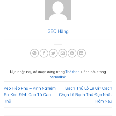
SEO Hằng
Mục nhập này đã được đăng trong
Thể thao
. Đánh dấu trang
permalink
.
Kèo Hiệp Phụ – Kinh Nghiệm
Bạch Thủ Lô Là Gì? Cách
Soi Kèo Đỉnh Cao Từ Cao
Chọn Lô Bạch Thủ Đẹp Nhất
Thủ
Hôm Nay