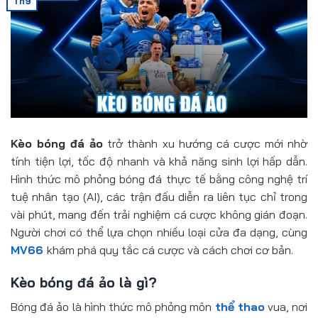
Th9
Kèo bóng đá ảo
trở thành xu hướng cá cược mới nhờ
tính tiện lợi, tốc độ nhanh và khả năng sinh lợi hấp dẫn.
Hình thức mô phỏng bóng đá thực tế bằng công nghệ trí
tuệ nhân tạo (AI), các trận đấu diễn ra liên tục chỉ trong
vài phút, mang đến trải nghiệm cá cược không gián đoạn.
Người chơi có thể lựa chọn nhiều loại cửa đa dạng, cùng
MV66
khám phá quy tắc cá cược và cách chơi cơ bản.
Kèo bóng đá ảo là gì?
Bóng đá ảo là hình thức mô phỏng môn
thể thao
vua, nơi