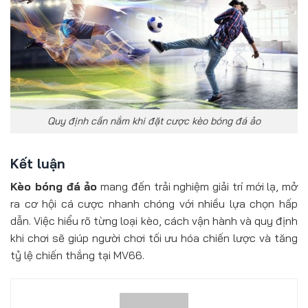
Quy định cần nắm khi đặt cược kèo bóng đá ảo
Kết luận
Kèo bóng đá ảo
mang đến trải nghiệm giải trí mới lạ, mở
ra cơ hội cá cược nhanh chóng với nhiều lựa chọn hấp
dẫn. Việc hiểu rõ từng loại kèo, cách vận hành và quy định
khi chơi sẽ giúp người chơi tối ưu hóa chiến lược và tăng
tỷ lệ chiến thắng tại MV66.