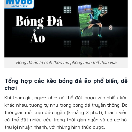
Bóng đá ảo là hình thức mô phỏng môn thể thao vua
Tổng hợp các kèo bóng đá ảo phổ biến, dễ
chơi
Khi tham gia, người chơi có thể đặt cược vào nhiều kèo
khác nhau, tương tự như trong bóng đá truyền thống. Do
thời gian mỗi trận đấu ngắn (khoảng 3 phút), thành viên
có thể đặt nhiều cửa trong thời gian ngắn và có cơ hội
thu lợi nhuận nhanh, với những hình thức cược: