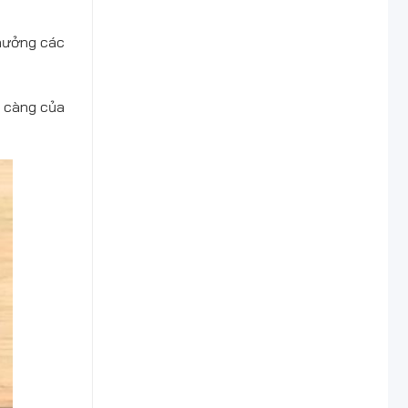
thưởng các
3 càng của