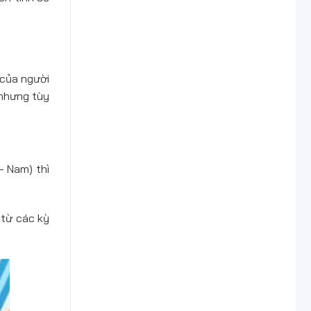
 của người
 nhưng tùy
– Nam) thì
 từ các kỳ