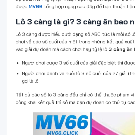
được
MV66
tổng hợp ngay sau đây để bạn thuận tiện 
Lô 3 càng là gì? 3 càng ăn bao 
Lô 3 càng được hiểu dưới dạng số ABC tức là mỗi số l
chơi về các số cuối của một trong những kết quả xuất
vào giải dự đoán mà cách chơi hay tỷ lệ lô
3 càng ăn 
Người chơi cược 3 số cuối của giải đặc biệt thì được
Người chơi đánh và nuôi lô 3 số cuối của 27 giải (t
gọi là lô.
Tất cả các số lô 3 càng đều chỉ có thể thuộc phạm v
công khai kết quả thì số mà bạn dự đoán có thứ tự các