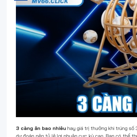
3 càng ăn bao nhiêu
hay giá trị thưởng khi trúng s
dự đoán nên tỷ lệ lợi nhuận cực kỳ cao. Bạn có thể thu