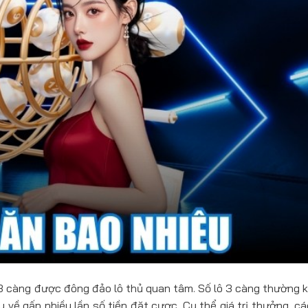
ố 3 càng được đông đảo lô thủ quan tâm. Số lô 3 càng thường 
 về gấp nhiều lần số tiền đặt cược. Cụ thể giá trị thưởng, cá