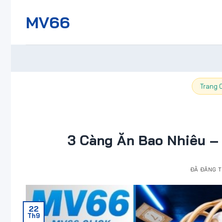
Chuyển
MV66
đến
nội
dung
Trang C
3 Càng Ăn Bao Nhiêu – 
ĐÃ ĐĂNG 
22
Th9