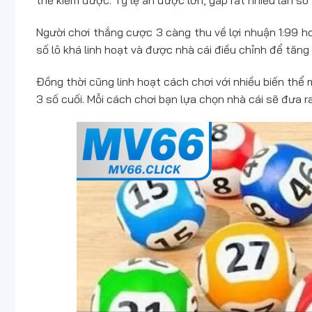
thể kiếm được. Tỷ lệ ăn được lớn, gấp rất nhiều lần so 
Người chơi thắng cược 3 càng thu về lợi nhuận 1:99 h
số lô khá linh hoạt và được nhà cái điều chỉnh để tăn
Đồng thời cũng linh hoạt cách chơi với nhiều biến thể
3 số cuối. Mỗi cách chơi bạn lựa chọn nhà cái sẽ đưa ra