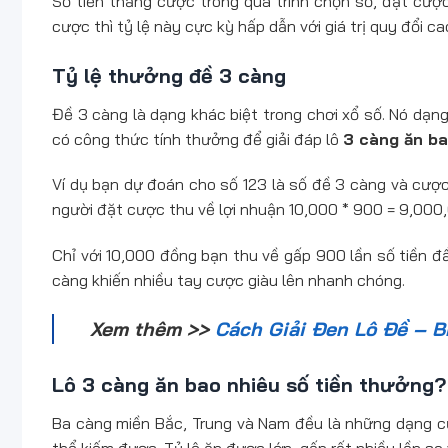
Số tiền thắng cược trong quá trình chọn số, đặt cượ
cược thì tỷ lệ này cực kỳ hấp dẫn với giá trị quy đổi ca
Tỷ lệ thưởng đề 3 càng
Đề 3 càng là dạng khác biệt trong chơi xổ số. Nó dạng 
có công thức tính thưởng để giải đáp lô
3 càng ăn ba
Ví dụ bạn dự đoán cho số 123 là số đề 3 càng và cược 
người đặt cược thu về lợi nhuận 10,000 * 900 = 9,000
Chỉ với 10,000 đồng bạn thu về gấp 900 lần số tiền 
càng khiến nhiều tay cược giàu lên nhanh chóng.
Xem thêm >>
Cách Giải Đen Lô Đề – B
Lô 3 càng ăn bao nhiêu số tiền thưởng?
Ba càng miền Bắc, Trung và Nam đều là những dạng cư