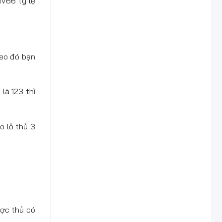
MV66 tỷ lệ
heo đó bạn
là 123 thì
o lô thủ 3
ược thủ có