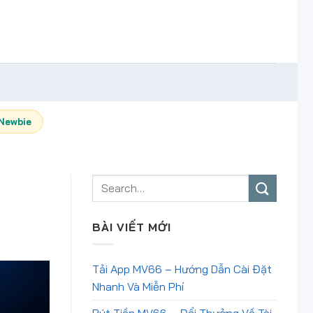
 Newbie
BÀI VIẾT MỚI
Tải App MV66 – Hướng Dẫn Cài Đặt
Nhanh Và Miễn Phí