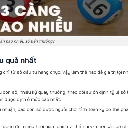
 ăn bao nhiêu số tiền thưởng?
ệu quả nhất
 chỉ từ số đầu tư hàng chục. Vậy làm thế nào để giá trị lợi 
u con số, nhiều kỳ quay thưởng, theo dõi sự ổn định tỷ lệ số 
ận được định ở mức cao nhất.
lợi nhuận, các con số được người chơi tính toán kỹ có thể ph
ương đối nhiều thời gian, chính vì thế người chơi cần có c