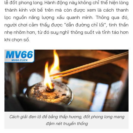
lễ đốt phong long. Hành động này không chỉ thể hiện lòng
thành kính với bề trên mà còn được xem là cách thanh
lọc nguồn năng lượng xấu quanh mình. Thông qua đó,
người chơi cảm thấy được “dẫn đường chỉ lối”, tinh thần
nhẹ nhõm hơn, từ đó suy nghĩ thông suốt và tỉnh táo hơn
khi chọn số.
Cách giải đen lô đề bằng thắp hương, đốt phong long mang
đậm nét truyền thống