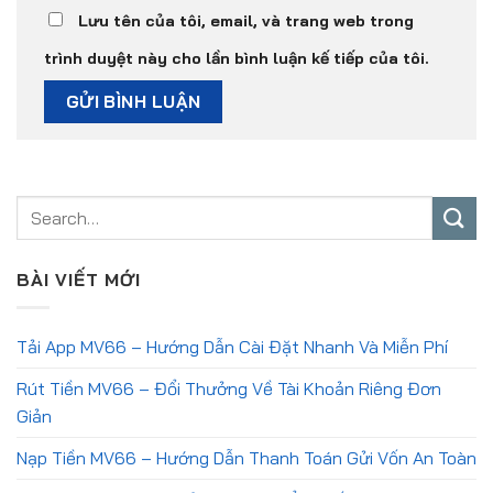
Lưu tên của tôi, email, và trang web trong
trình duyệt này cho lần bình luận kế tiếp của tôi.
BÀI VIẾT MỚI
Tải App MV66 – Hướng Dẫn Cài Đặt Nhanh Và Miễn Phí
Rút Tiền MV66 – Đổi Thưởng Về Tài Khoản Riêng Đơn
Giản
Nạp Tiền MV66 – Hướng Dẫn Thanh Toán Gửi Vốn An Toàn