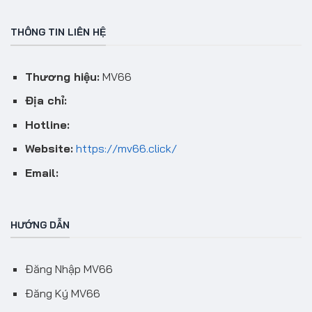
THÔNG TIN LIÊN HỆ
Thương hiệu:
MV66
Địa chỉ:
Hotline:
Website:
https://mv66.click/
Email:
HƯỚNG DẪN
Đăng Nhập MV66
Đăng Ký MV66