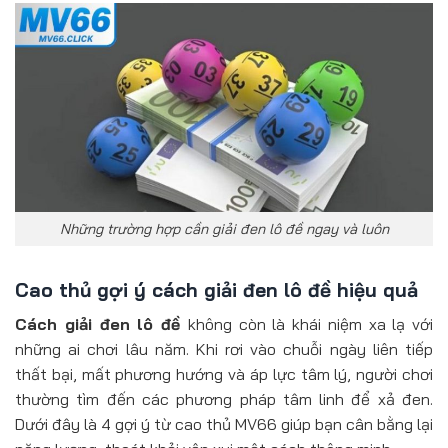
Những trường hợp cần giải đen lô đề ngay và luôn
Cao thủ gợi ý cách giải đen lô đề hiệu quả
Cách giải đen lô đề
không còn là khái niệm xa lạ với
những ai chơi lâu năm. Khi rơi vào chuỗi ngày liên tiếp
thất bại, mất phương hướng và áp lực tâm lý, người chơi
thường tìm đến các phương pháp tâm linh để xả đen.
Dưới đây là 4 gợi ý từ cao thủ MV66 giúp bạn cân bằng lại