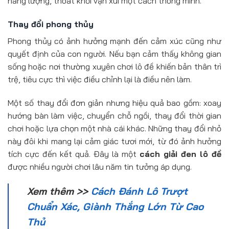
năng lượng, thoát khỏi vận xui một cách thông minh.
Thay đổi phong thủy
Phong thủy có ảnh hưởng mạnh đến cảm xúc cũng như
quyết định của con người. Nếu bạn cảm thấy không gian
sống hoặc nơi thường xuyên chơi lô đề khiến bản thân trì
trệ, tiêu cực thì việc điều chỉnh lại là điều nên làm.
Một số thay đổi đơn giản nhưng hiệu quả bao gồm: xoay
hướng bàn làm việc, chuyển chỗ ngồi, thay đổi thời gian
chơi hoặc lựa chọn một nhà cái khác. Những thay đổi nhỏ
này đôi khi mang lại cảm giác tươi mới, từ đó ảnh hưởng
tích cực đến kết quả. Đây là một
cách giải đen lô đề
được nhiều người chơi lâu năm tin tưởng áp dụng.
Xem thêm >>
Cách Đánh Lô Trượt
Chuẩn Xác, Giành Thắng Lớn Từ Cao
Thủ