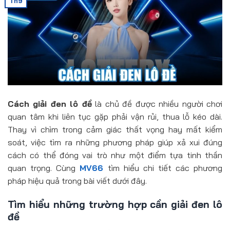
Th9
Cách giải đen lô đề
là chủ đề được nhiều người chơi
quan tâm khi liên tục gặp phải vận rủi, thua lỗ kéo dài.
Thay vì chìm trong cảm giác thất vọng hay mất kiểm
soát, việc tìm ra những phương pháp giúp xả xui đúng
cách có thể đóng vai trò như một điểm tựa tinh thần
quan trọng. Cùng
MV66
tìm hiểu chi tiết các phương
pháp hiệu quả trong bài viết dưới đây.
Tìm hiểu những trường hợp cần giải đen lô
đề